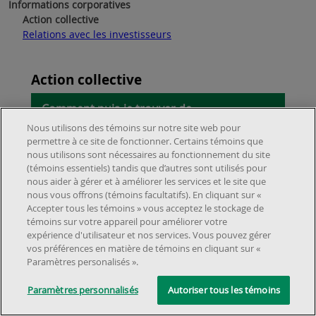
Informations corporatives
Action collective
Relations avec les investisseurs
Action collective
Comment puis-je trouver de
l’information sur le règlement de l’action
Nous utilisons des témoins sur notre site web pour
permettre à ce site de fonctionner. Certains témoins que
collective concernant les écofrais ?
nous utilisons sont nécessaires au fonctionnement du site
(témoins essentiels) tandis que d’autres sont utilisés pour
Un Règlement national a été approuvé
nous aider à gérer et à améliorer les services et le site que
dans le cadre d’une action collective
nous vous offrons (témoins facultatifs). En cliquant sur «
À propos de nous
Accepter tous les témoins » vous acceptez le stockage de
concernant les prix affichés et facturés par
témoins sur votre appareil pour améliorer votre
Emplacements et services
Dollarama pour des produits soumis à des
À propos
expérience d'utilisateur et nos services. Vous pouvez gérer
Service à la clientèle
Écofrais qu’elle a vendus au Canada,
vos préférences en matière de témoins en cliquant sur «
Localisateur de magasins
Carrières
comme des piles ou certains produits
Paramètres personalisés ».
Foire aux questions
©2025 Dollarama Inc. Tous droits réservés.
Aspects juridiques
Politique
Relation avec les investisseurs
électroniques.
Paramètres personnalisés
Autoriser tous les témoins
d'accessibilité
Rappels de produits
Dans le cadre du Règlement, entre le 19 et
Partenaires immobiliers
21 février 2025, des virements Interac ont