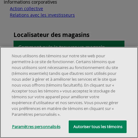
Informations corporatives
Action collective
Relations avec les investisseurs
Localisateur des magasins
Comment puis-je trouver un magasin
Dollarama et ses informations?
Nous utilisons des témoins sur notre site web pour
permettre à ce site de fonctionner. Certains témoins que
nous utilisons sont nécessaires au fonctionnement du site
Vous pouvez utiliser l'Outil de
Localisation
(témoins essentiels) tandis que d’autres sont utilisés pour
des Magasins
afin de trouver un magasin
nous aider à gérer et à améliorer les services et le site que
À propos de nous
Dollarama.
nous vous offrons (témoins facultatifs). En cliquant sur «
Emplacements et services
Accepter tous les témoins » vous acceptez le stockage de
À propos
témoins sur votre appareil pour améliorer votre
Service à la clientèle
Localisateur de magasins
expérience d'utilisateur et nos services. Vous pouvez gérer
Carrières
vos préférences en matière de témoins en cliquant sur «
Foire aux questions
©2025 Dollarama Inc. Tous droits réservés.
Aspects juridiques
Politique
Relation avec les investisseurs
Paramètres personalisés ».
d'accessibilité
Rappels de produits
Partenaires immobiliers
Paramètres personnalisés
Autoriser tous les témoins
Nous joindre