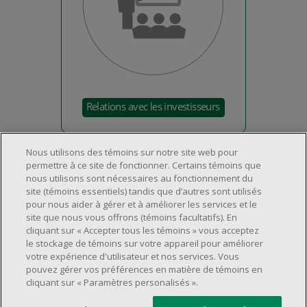
Nous utilisons des témoins sur notre site web pour
permettre à ce site de fonctionner. Certains témoins que
nous utilisons sont nécessaires au fonctionnement du
site (témoins essentiels) tandis que d’autres sont utilisés
pour nous aider à gérer et à améliorer les services et le
À propos de nous
site que nous vous offrons (témoins facultatifs). En
cliquant sur « Accepter tous les témoins » vous acceptez
Emplacements et services
À propos
le stockage de témoins sur votre appareil pour améliorer
Service à la clientèle
votre expérience d'utilisateur et nos services. Vous
Localisateur de magasins
Carrières
pouvez gérer vos préférences en matière de témoins en
Foire aux questions
cliquant sur « Paramètres personalisés ».
Relation avec les investisseurs
©2025 Dollarama Inc. Tous droits réservés.
Rappels de produits
Aspects juridiques