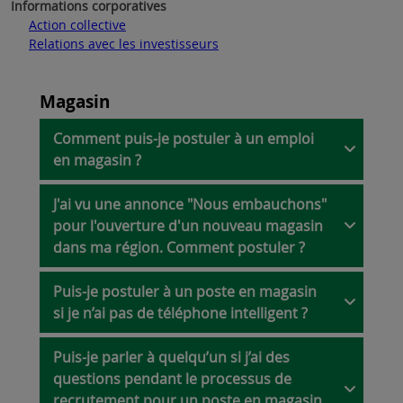
Informations corporatives
Action collective
Relations avec les investisseurs
Magasin
Comment puis-je postuler à un emploi
en magasin ?
J'ai vu une annonce "Nous embauchons"
Le processus de candidature varie selon le
pour l'ouverture d'un nouveau magasin
type de poste.
dans ma région. Comment postuler ?
Pour les postes d’associé de magasin,
d’assistant chef d’équipe et de chef
d’équipe
: toutes les candidatures doivent
Puis-je postuler à un poste en magasin
Consultez nos postes disponibles
ici
.
passer par l’application mobile AppyHere.
si je n’ai pas de téléphone intelligent ?
L’embauche pour un nouveau magasin
Vous devrez télécharger l’application, créer
débute généralement 40 jours avant son
un profil de candidat, sélectionner la zone
ouverture. Le processus est exactement le
Puis-je parler à quelqu’un si j’ai des
Pour les postes d’associé de magasin,
géographique qui vous intéresse et suivre
même que pour nos magasins ouverts :
questions pendant le processus de
d’assistant chef d’équipe et de chef
les étapes de sélection. Toutes les
Pour les postes d’associé de magasin,
recrutement pour un poste en magasin
d’équipe :
notre processus de recrutement