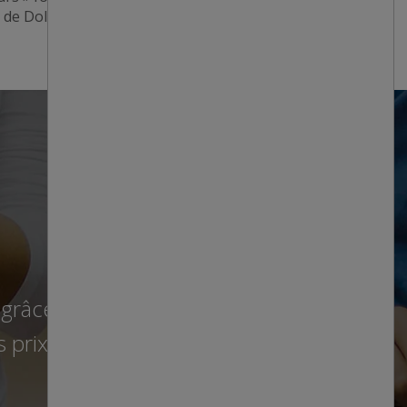
 de Dollarama.
s grâce à une
prix fixes.