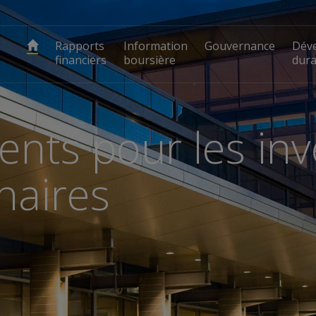
Rapports
Information
Gouvernance
Dév
financiers
boursière
dura
nts pour les inv
nnaires