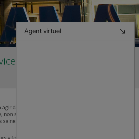
vice des clients partout
gir dans l’intérêt de nos actionnaires. Nous
ale, non seulement à l’aide d’une performance
es saines, mais aussi en favorisant une
urs » fournit l’information la plus récente afin