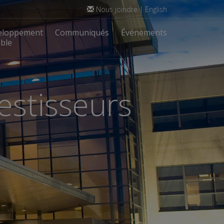
Nous joindre
|
English
eloppement
Communiqués
Événements
ble
estisseurs