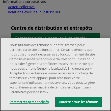
Informations corporatives
Action collective
Relations avec les investisseurs
Centre de distribution et entrepôts
Comment puis-je postuler à un emploi
au centre de distribution et dans les
Nous utilisons des témoins sur notre site web pour
permettre à ce site de fonctionner. Certains témoins que
entrepôts ?
nous utilisons sont nécessaires au fonctionnement du site
(témoins essentiels) tandis que d’autres sont utilisés pour
Veuillez visiter la section « Centre de
nous aider à gérer et à améliorer les services et le site que
distribution et entrepôts » sur la page
nous vous offrons (témoins facultatifs). En cliquant sur «
À propos de nous
Accepter tous les témoins » vous acceptez le stockage de
Carrières et cliquez sur «
Voir les postes
témoins sur votre appareil pour améliorer votre
Emplacements et services
vacants
» pour consulter les offres
À propos
expérience d'utilisateur et nos services. Vous pouvez gérer
Service à la clientèle
d'emploi actuelles.
vos préférences en matière de témoins en cliquant sur «
Localisateur de magasins
Carrières
Paramètres personalisés ».
Foire aux questions
©2025 Dollarama Inc. Tous droits réservés.
Aspects juridiques
Politique
Relation avec les investisseurs
Paramètres personnalisés
Autoriser tous les témoins
d'accessibilité
Rappels de produits
Partenaires immobiliers