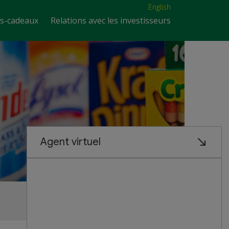
English
es-cadeaux
Relations avec les investisseurs