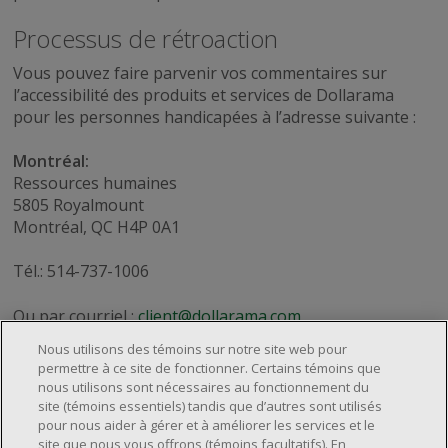
Processus de rétroaction
Vous pouvez faire parvenir vos commentaires sur
l’accessibilité des produits et services de Dollarama
pour les personnes handicapées à l’adresse suivante :
Montréal:
Ressources humaines
5805 Royalmount
Montréal, QC H4P 0A1
Tél.: 514-737-1006
Ou par courriel :
client@dollarama.com
Nous utilisons des témoins sur notre site web pour
permettre à ce site de fonctionner. Certains témoins que
nous utilisons sont nécessaires au fonctionnement du
site (témoins essentiels) tandis que d’autres sont utilisés
pour nous aider à gérer et à améliorer les services et le
À propos de nous
site que nous vous offrons (témoins facultatifs). En