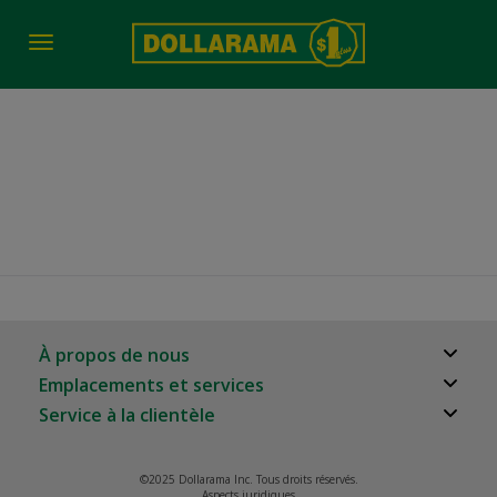
Toggle
navigation
ASSEMBLÉE ANNUELLE DES
ACTIONNAIRES 2026
À propos de nous
Emplacements et services
À propos
Service à la clientèle
Localisateur de magasins
Carrières
Foire aux questions
Relation avec les investisseurs
©2025 Dollarama Inc. Tous droits réservés.
Rappels de produits
Aspects juridiques