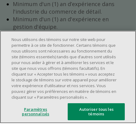
Minimum d'un (1) an d’expérience dans
l'industrie du commerce de détail.
Minimum d'un (1) an d'expérience en
gestion d'équipe.
Avoir l’ambition de progresser au sein de
Nous utilisons des témoins sur notre site web pour
l’entreprise.
permettre à ce site de fonctionner. Certains témoins que
Avoir une grande disponibilité (quarts de
nous utilisons sont nécessaires au fonctionnement du
travail le jour, le soir, la fin de semaine).
site (témoins essentiels) tandis que d’autres sont utilisés
pour nous aider à gérer et à améliorer les services et le
Horaire de travail à déterminer selon les
site que nous vous offrons (témoins facultatifs). En
besoins opérationnels du magasin.
cliquant sur « Accepter tous les témoins » vous acceptez
Être capable d’organiser efficacement son
le stockage de témoins sur votre appareil pour améliorer
votre expérience d'utilisateur et nos services. Vous
temps et de gérer ses priorités.
pouvez gérer vos préférences en matière de témoins en
Avoir de bonnes aptitudes en leadership et
cliquant sur « Paramètres personalisés ».
en communication.
Paramètres
Autoriser tous les
Capacité à s'épanouir dans un
personnalisés
témoins
environnement de travail dynamique,
rapide et à fort volume.