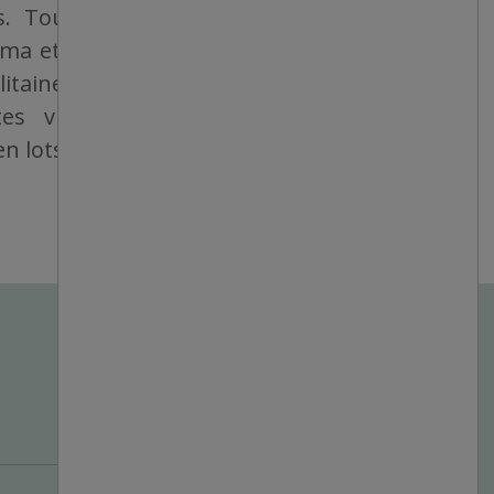
ers. Tous les magasins sont détenus et
ama et sont bien situés, que ce soit dans
taines, dans des villes de taille moyenne
es villes. Les produits sont vendus
 lots, à des bas prix fixes.