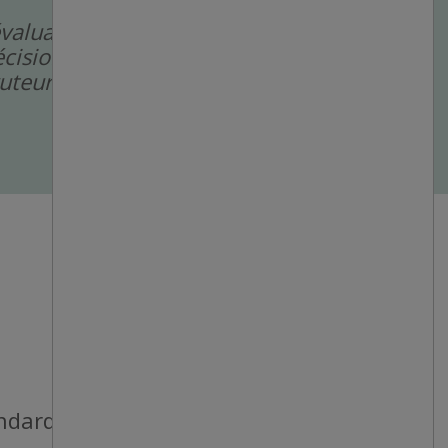
évaluation pour
cision de rejet de
cruteurs humains.
andards de