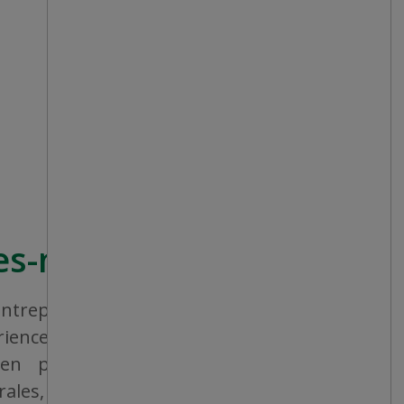
s-nous?
treprise canadienne qui vise à offrir à
érience de magasinage homogène et une
, en proposant un vaste éventail de
rales, de produits consommables et