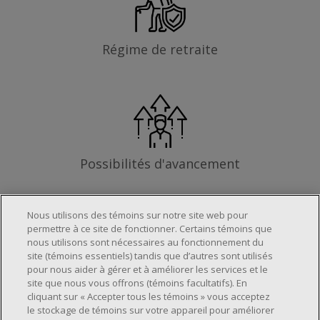
Régime de retraite
Possibilités d'avancement
Nous utilisons des témoins sur notre site web pour
permettre à ce site de fonctionner. Certains témoins que
Les exigences
nous utilisons sont nécessaires au fonctionnement du
site (témoins essentiels) tandis que d’autres sont utilisés
pour nous aider à gérer et à améliorer les services et le
site que nous vous offrons (témoins facultatifs). En
Horaire de travail déterminé en fonction
cliquant sur « Accepter tous les témoins » vous acceptez
le stockage de témoins sur votre appareil pour améliorer
des besoins opérationnels du magasin.