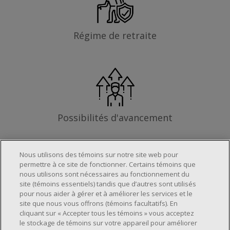
Régime de retraite
Possibilités d'avancement
Nous utilisons des témoins sur notre site web pour
permettre à ce site de fonctionner. Certains témoins que
Les exigences
nous utilisons sont nécessaires au fonctionnement du
site (témoins essentiels) tandis que d’autres sont utilisés
pour nous aider à gérer et à améliorer les services et le
site que nous vous offrons (témoins facultatifs). En
Horaire de travail déterminé en fonction
cliquant sur « Accepter tous les témoins » vous acceptez
le stockage de témoins sur votre appareil pour améliorer
des besoins opérationnels du magasin.