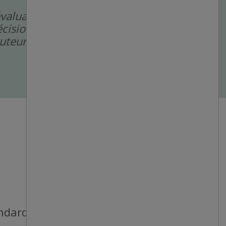
évaluation pour
cision de rejet de
cruteurs humains.
andards de