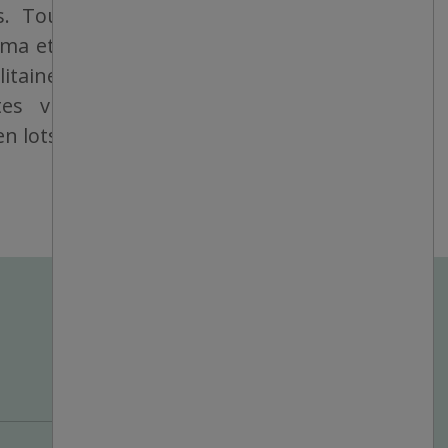
ers. Tous les magasins sont détenus et
ama et sont bien situés, que ce soit dans
taines, dans des villes de taille moyenne
es villes. Les produits sont vendus
 lots, à des bas prix fixes.