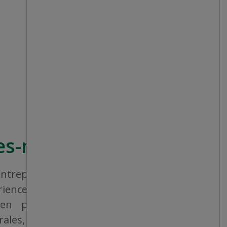
s-nous?
treprise canadienne qui vise à offrir à
érience de magasinage homogène et une
, en proposant un vaste éventail de
rales, de produits consommables et