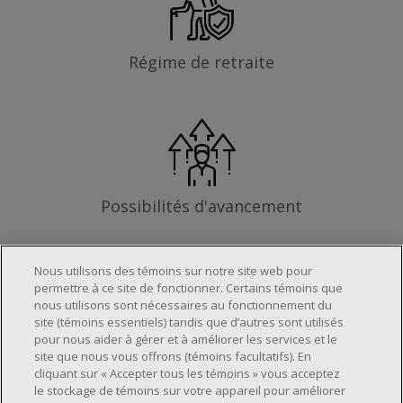
Régime de retraite
Possibilités d'avancement
Nous utilisons des témoins sur notre site web pour
permettre à ce site de fonctionner. Certains témoins que
Les exigences
nous utilisons sont nécessaires au fonctionnement du
site (témoins essentiels) tandis que d’autres sont utilisés
pour nous aider à gérer et à améliorer les services et le
site que nous vous offrons (témoins facultatifs). En
Horaire de travail déterminé en fonction
cliquant sur « Accepter tous les témoins » vous acceptez
le stockage de témoins sur votre appareil pour améliorer
des besoins opérationnels du magasin.