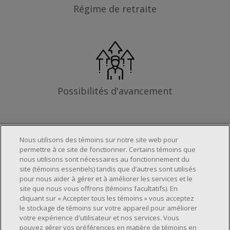
Régime de retraite
Possibilités d'avancement
Nous utilisons des témoins sur notre site web pour
Les exigences
permettre à ce site de fonctionner. Certains témoins que
nous utilisons sont nécessaires au fonctionnement du
site (témoins essentiels) tandis que d’autres sont utilisés
pour nous aider à gérer et à améliorer les services et le
Horaire de travail déterminé en fonction
site que nous vous offrons (témoins facultatifs). En
cliquant sur « Accepter tous les témoins » vous acceptez
des besoins opérationnels du magasin.
le stockage de témoins sur votre appareil pour améliorer
Capacité à travailler en équipe.
votre expérience d'utilisateur et nos services. Vous
Capacité à travailler dans un milieu
pouvez gérer vos préférences en matière de témoins en