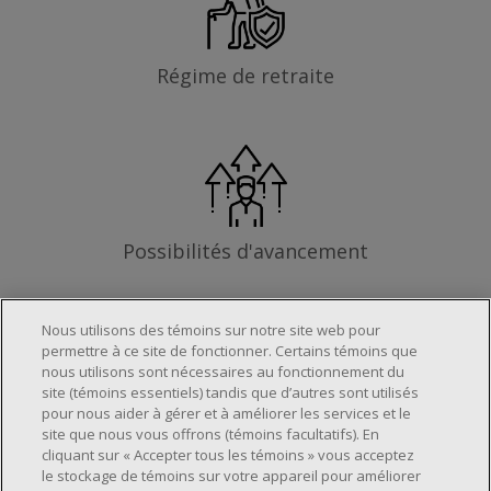
Régime de retraite
Possibilités d'avancement
Nous utilisons des témoins sur notre site web pour
permettre à ce site de fonctionner. Certains témoins que
Les exigences
nous utilisons sont nécessaires au fonctionnement du
site (témoins essentiels) tandis que d’autres sont utilisés
pour nous aider à gérer et à améliorer les services et le
site que nous vous offrons (témoins facultatifs). En
Horaire de travail déterminé en fonction
cliquant sur « Accepter tous les témoins » vous acceptez
le stockage de témoins sur votre appareil pour améliorer
des besoins opérationnels du magasin.