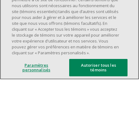
Avoir une grande disponibilité (quarts de
nous utilisons sont nécessaires au fonctionnement du
travail le jour, le soir, la fin de semaine).
site (témoins essentiels) tandis que d’autres sont utilisés
pour nous aider à gérer et à améliorer les services et le
Être capable d'organiser efficacement son
site que nous vous offrons (témoins facultatifs). En
temps et de gérer ses priorités.
cliquant sur « Accepter tous les témoins » vous acceptez
Excellentes compétences en matière de
le stockage de témoins sur votre appareil pour améliorer
votre expérience d'utilisateur et nos services. Vous
communication et de relations
pouvez gérer vos préférences en matière de témoins en
interpersonnelles.
cliquant sur « Paramètres personalisés ».
Avoir du leadership et un bon esprit
d'équipe.
Paramètres
Autoriser tous les
personnalisés
témoins
Capacité à effectuer plusieurs tâches à la
fois, à établir des priorités et à travailler
dans un environnement dynamique, rapide,
et à fort volume.
Être axé sur le service à la clientèle.
L'intelligence artificielle est utilisée
uniquement comme outil d'évaluation pour
soutenir le processus de recrutement. Elle ne