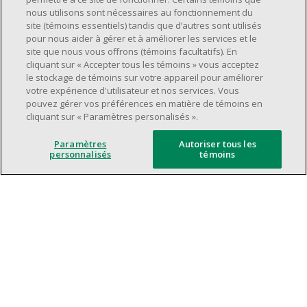
Avoir une grande disponibilité (quarts de
nous utilisons sont nécessaires au fonctionnement du
travail le jour, le soir, la fin de semaine).
site (témoins essentiels) tandis que d’autres sont utilisés
pour nous aider à gérer et à améliorer les services et le
Être capable d'organiser efficacement son
site que nous vous offrons (témoins facultatifs). En
temps et de gérer ses priorités.
cliquant sur « Accepter tous les témoins » vous acceptez
Excellentes compétences en matière de
le stockage de témoins sur votre appareil pour améliorer
votre expérience d'utilisateur et nos services. Vous
communication et de relations
pouvez gérer vos préférences en matière de témoins en
interpersonnelles.
cliquant sur « Paramètres personalisés ».
Avoir du leadership et un bon esprit
d'équipe.
Paramètres
Autoriser tous les
personnalisés
témoins
Capacité à effectuer plusieurs tâches à la
fois, à établir des priorités et à travailler
dans un environnement dynamique, rapide,
et à fort volume.
Être axé sur le service à la clientèle.
L'intelligence artificielle est utilisée
uniquement comme outil d'évaluation pour
soutenir le processus de recrutement. Elle ne