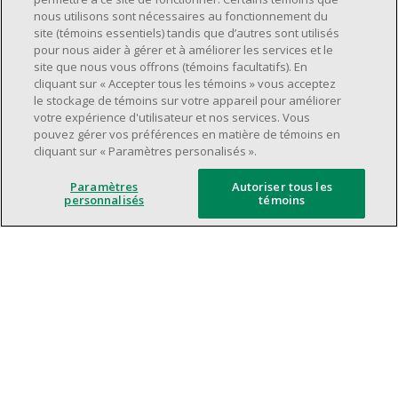
Avoir une grande disponibilité (quarts de
nous utilisons sont nécessaires au fonctionnement du
travail le jour, le soir, la fin de semaine).
site (témoins essentiels) tandis que d’autres sont utilisés
pour nous aider à gérer et à améliorer les services et le
Être capable d'organiser efficacement son
site que nous vous offrons (témoins facultatifs). En
temps et de gérer ses priorités.
cliquant sur « Accepter tous les témoins » vous acceptez
Excellentes compétences en matière de
le stockage de témoins sur votre appareil pour améliorer
votre expérience d'utilisateur et nos services. Vous
communication et de relations
pouvez gérer vos préférences en matière de témoins en
interpersonnelles.
cliquant sur « Paramètres personalisés ».
Avoir du leadership et un bon esprit
d'équipe.
Paramètres
Autoriser tous les
personnalisés
témoins
Capacité à effectuer plusieurs tâches à la
fois, à établir des priorités et à travailler
dans un environnement dynamique, rapide,
et à fort volume.
Être axé sur le service à la clientèle.
L'intelligence artificielle est utilisée
uniquement comme outil d'évaluation pour
soutenir le processus de recrutement. Elle ne