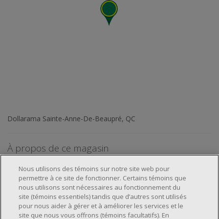
Dollarama Sainte-Anne-De-Beaupré, QC
À propos de ce magasin
Nous utilisons des témoins sur notre site web pour
permettre à ce site de fonctionner. Certains témoins que
nous utilisons sont nécessaires au fonctionnement du
site (témoins essentiels) tandis que d’autres sont utilisés
pour nous aider à gérer et à améliorer les services et le
À propos de nous
site que nous vous offrons (témoins facultatifs). En