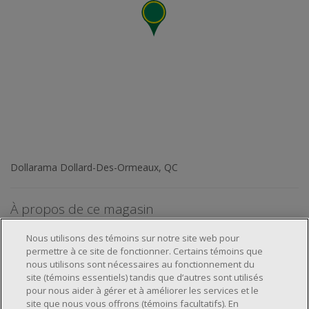
Dollarama Dollard-Des-Ormeaux, QC
À propos de ce magasin
Nous utilisons des témoins sur notre site web pour
permettre à ce site de fonctionner. Certains témoins que
nous utilisons sont nécessaires au fonctionnement du
site (témoins essentiels) tandis que d’autres sont utilisés
pour nous aider à gérer et à améliorer les services et le
À propos de nous
site que nous vous offrons (témoins facultatifs). En