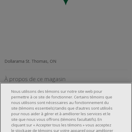
Dollarama St. Thomas, ON
À propos de ce magasin
Nous utilisons des témoins sur notre site web pour
permettre à ce site de fonctionner. Certains témoins que
nous utilisons sont nécessaires au fonctionnement du
site (témoins essentiels) tandis que d’autres sont utilisés
pour nous aider à gérer et à améliorer les services et le
À propos de nous
site que nous vous offrons (témoins facultatifs). En
cliquant sur « Accepter tous les témoins » vous acceptez
Emplacements et services
À propos
le stockage de témoins sur votre appareil pour améliorer