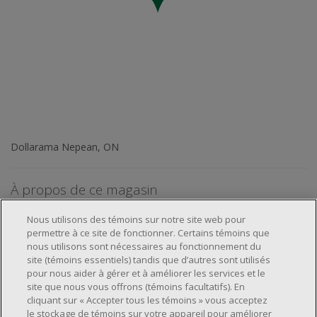
Dollarama Nepean, ON
À propos de ce magasin
Nous utilisons des témoins sur notre site web pour
permettre à ce site de fonctionner. Certains témoins que
nous utilisons sont nécessaires au fonctionnement du
site (témoins essentiels) tandis que d’autres sont utilisés
pour nous aider à gérer et à améliorer les services et le
À propos de nous
site que nous vous offrons (témoins facultatifs). En
cliquant sur « Accepter tous les témoins » vous acceptez
Emplacements et services
À propos
le stockage de témoins sur votre appareil pour améliorer