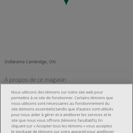
Dollarama Cambridge, ON
À propos de ce magasin
Nous utilisons des témoins sur notre site web pour
permettre à ce site de fonctionner. Certains témoins que
nous utilisons sont nécessaires au fonctionnement du
site (témoins essentiels) tandis que d’autres sont utilisés
pour nous aider à gérer et à améliorer les services et le
À propos de nous
site que nous vous offrons (témoins facultatifs). En
cliquant sur « Accepter tous les témoins » vous acceptez
Emplacements et services
À propos
le stockage de témoins sur votre appareil pour améliorer