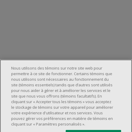
Nous utilisons des témoins sur notre site web pour
permettre à ce site de fonctionner. Certains témoins que
nous utilisons sont nécessaires au fonctionnement du
site (témoins essentiels) tandis que d’autres sont utilisés
pour nous aider à gérer et à améliorer les services et le
À propos de nous
site que nous vous offrons (témoins facultatifs). En
cliquant sur « Accepter tous les témoins » vous acceptez
Emplacements et services
À propos
le stockage de témoins sur votre appareil pour améliorer
Service à la clientèle
votre expérience d'utilisateur et nos services. Vous
Localisateur de magasins
Carrières
pouvez gérer vos préférences en matière de témoins en
Foire aux questions
cliquant sur « Paramètres personalisés ».
Relation avec les investisseurs
©2025 Dollarama Inc. Tous droits réservés.