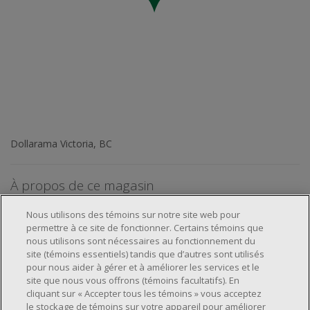
Dollarama Victoria, BC
À propos de ce magasin
Nous utilisons des témoins sur notre site web pour
permettre à ce site de fonctionner. Certains témoins que
nous utilisons sont nécessaires au fonctionnement du
site (témoins essentiels) tandis que d’autres sont utilisés
pour nous aider à gérer et à améliorer les services et le
À propos de nous
site que nous vous offrons (témoins facultatifs). En
cliquant sur « Accepter tous les témoins » vous acceptez
Emplacements et services
À propos
le stockage de témoins sur votre appareil pour améliorer