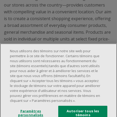
our stores across the country—provides customers
with compelling value in a convenient location. Our aim
is to create a consistent shopping experience, offering
a broad assortment of everyday consumer products,
general merchandise and seasonal items. Products are
sold in individual or multiple units at select fixed price-
points up to $5.00.
Nous utilisons des témoins sur notre site web pour
permettre à ce site de fonctionner. Certains témoins que
nous utilisons sont nécessaires au fonctionnement du
site (témoins essentiels) tandis que d’autres sont utilisés
pour nous aider à gérer et à améliorer les services et le
About Us
site que nous vous offrons (témoins facultatifs). En
cliquant sur « Accepter tous les témoins » vous acceptez
Locations & Services
About Us
le stockage de témoins sur votre appareil pour améliorer
Customer Service
votre expérience d'utilisateur et nos services. Vous
Store Locator
Careers
pouvez gérer vos préférences en matière de témoins en
FAQs
cliquant sur « Paramètres personalisés ».
Investor Relations
© 2025 Dollarama Inc. All rights reserved.
Product Recalls
Legal Matters
Real Estate Partners
Paramètres
Autoriser tous les
Accessibility Policy
personnalisés
témoins